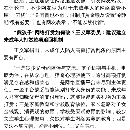
随后，上述建议在网络迅速发酵，引发网友热议。
在评论中，不少网友认为对于未成年人的网络监管不
应“一刀切”：“关闭倒也不必，限制打赏金额及设置‘冷静
期’很有必要”，也有网友表示，“不能以禁代管”。
“熊孩子”网络打赏如何破？王义军委员：建议建立
未成年人打赏款项追回机制
王义军指出，未成年人陷入高额打赏乱象的原因主
要有四点。
“一是缺少父母的陪伴与交流。孩子长期与手机、电
脑为伴，在从众心理、猎奇心理驱使下，通过高额打赏
满足存在感和虚荣心；二是网络直播平台未尽到主体责
任。一些平台缺乏智能识别打赏人身份的功能，未成年
人只需知晓父母的支付密码，就能轻易购买礼物为主播
打赏；三是家庭教育和学校教育缺位。家长忽略对子女
金钱观、消费观的教育，学校受应试教育的影响，较少
关注学生心理健康，欠缺对学生网络素养的教育；四是
立法不够完善、监管不到位。”王义军表示。