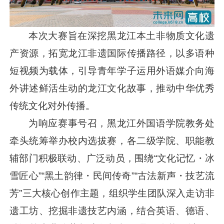
本次大赛旨在深挖黑龙江本土非物质文化遗
产资源，拓宽龙江非遗国际传播路径，以多语种
短视频为载体，引导青年学子运用外语媒介向海
外讲述鲜活生动的龙江文化故事，推动中华优秀
传统文化对外传播。
为响应赛事号召，黑龙江外国语学院教务处
牵头统筹举办校内选拔赛，各二级学院、职能教
辅部门积极联动、广泛动员，围绕“文化记忆・冰
雪匠心”“黑土韵律・民间传奇”“古法新声・技艺流
芳”三大核心创作主题，组织学生团队深入走访非
遗工坊、挖掘非遗技艺内涵，结合英语、德语、