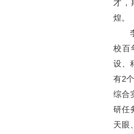
才，
煌。
校百
设、
有2
综合
研任
天眼