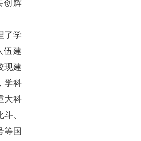
共创辉
理了学
队伍建
校现建
，学科
重大科
北斗、
号等国