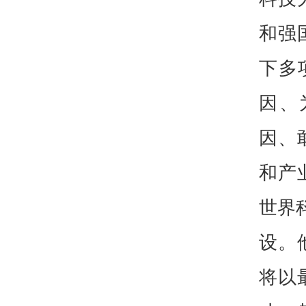
和强
下多
因、
因、
和产
世界
设。
将以