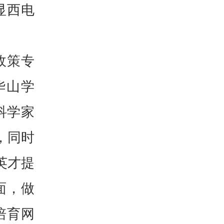
显西电
政策专
华山学
科学家
，同时
英才提
面，做
培育网