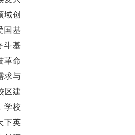
领域创
爱国基
奋斗基
技革命
需求与
校区建
，学校
天下英