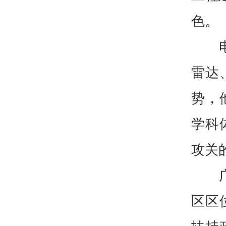
色。
雷达
势，
学科
攻关
区区