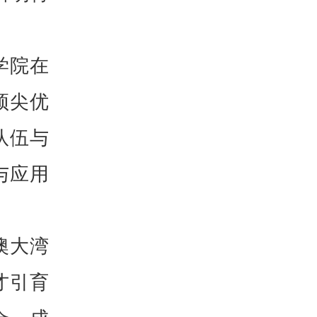
学院在
顶尖优
队伍与
与应用
澳大湾
才引育