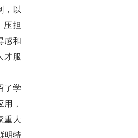
制，以
、压担
得感和
人才服
绍了学
应用，
家重大
鲜明特