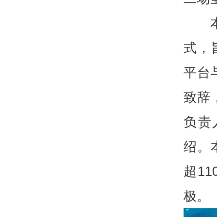
式，
平台
致辞
负责
绍。
超1
极。