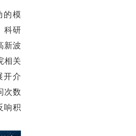
动的模
、科研
高新波
院相关
展开介
问次数
反响积