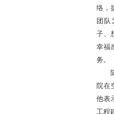
络，
团队
子、
幸福
务。
院在
他表
工程