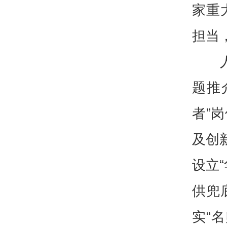
家重
担当
题推
者”
及创
设立
供兜
实“