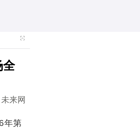
场全
：未来网
6年第