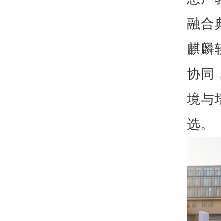
融合
麒麟
协同
境与
选。