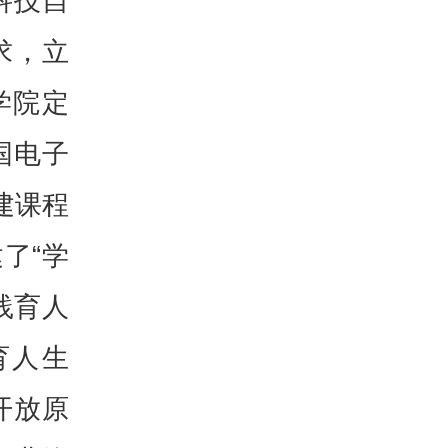
科技自
求，立
学院定
国电子
建课程
了“学
践育人
育人生
开放原