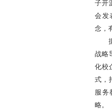
子开
会发
念，
战略
化校
式，
服务
略。