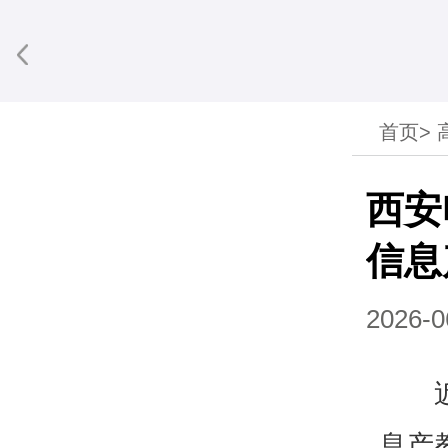
首页
>
享到微信
西安
信息
2026-0
息产