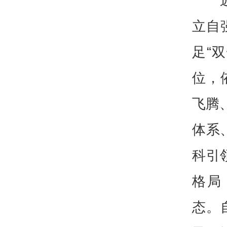
立自
足“
位，
飞腾
体系
科引
格局
态。