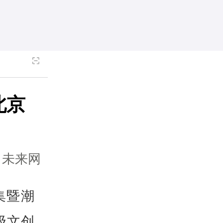
北京
：未来网
集暨潮
级文创