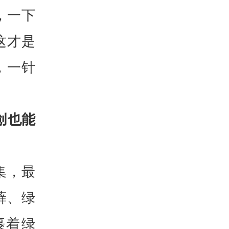
，一下
这才是
，一针
创也能
集，最
藓、绿
裹着绿