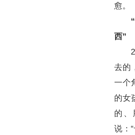
愈。
西”
去的
一个
的女
的、
说：