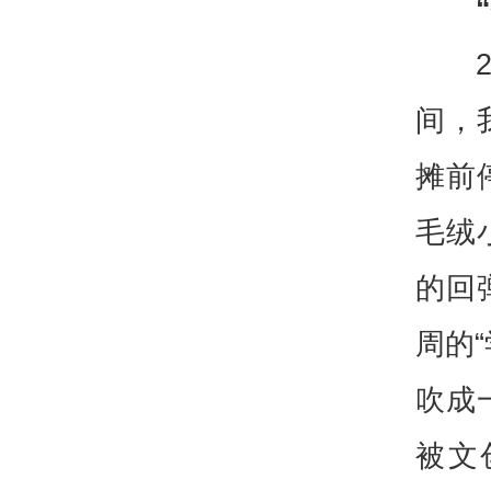
间，
摊前
毛绒
的回
周的
吹成
被文