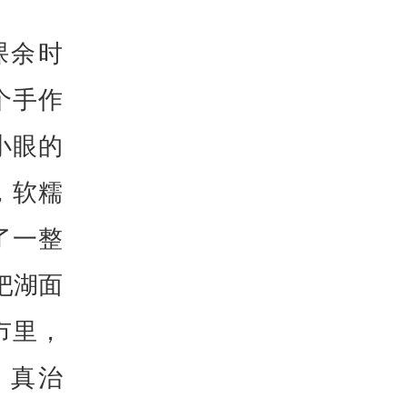
课余时
个手作
小眼的
，软糯
了一整
把湖面
市里，
，真治