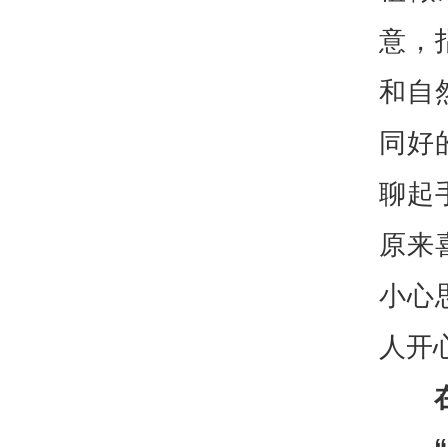
意，
和自
同好
聊起
原来
小心
人开