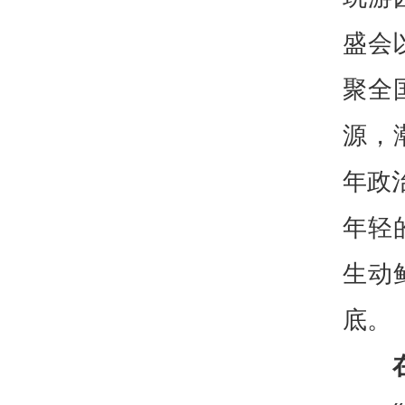
盛会
聚全
源，
年政
年轻
生动
底。