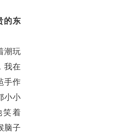
贵的东
着潮玩
，我在
毡手作
都小小
她笑着
候脑子