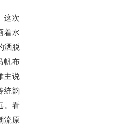
：这次
画着水
的洒脱
马帆布
摊主说
传统韵
远。看
潮流原