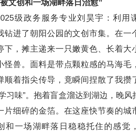
“被文创和一场湖畔落日治愈”
2025级政务服务专业刘昊宇：利用
我钻进了朝阳公园的文创市集。在一
停下，摊主递来一只嫩黄色、长着大
小怪兽。面料是带点颗粒感的马海毛
弹顺着指尖传导，竟瞬间捏散了我攒
“学习味”。抱着盲盒溜达到湖边，晚风
一片细碎的金箔。在这座快节奏的城
创和一场湖畔落日稳稳托住的感觉