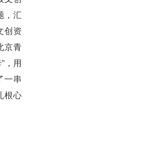
题，汇
文创资
北京青
”，用
了一串
扎根心