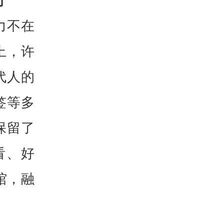
”
力不在
上，许
代人的
签等多
保留了
看、好
馆，融