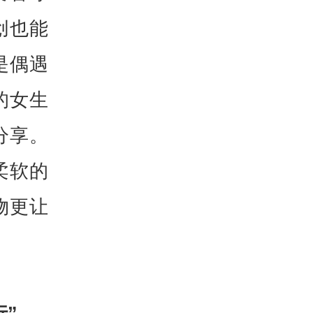
创也能
是偶遇
的女生
分享。
柔软的
物更让