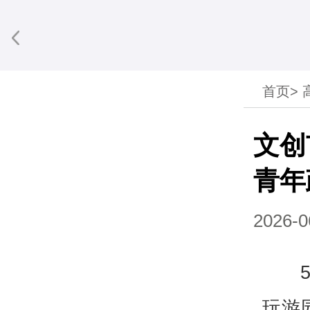
首页
>
享到微信
​文
青年
2026-0
玩游