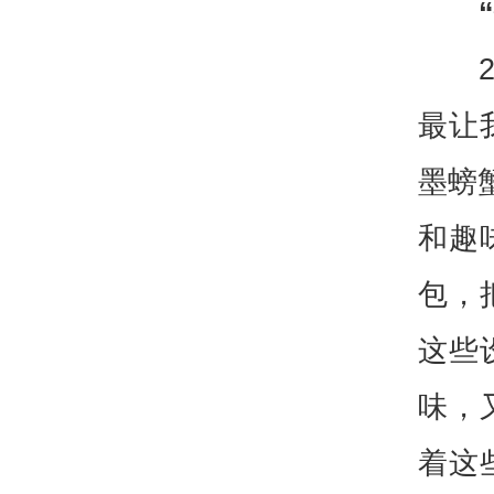
最让
墨螃
和趣
包，
这些
味，
着这