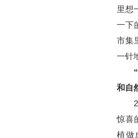
里想
一下
市集
一针
和自
惊喜
植做