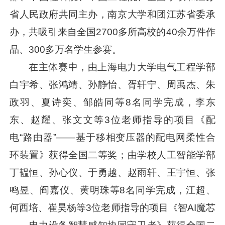
省人民政府共同主办，南京大学和团江苏省委承
办，共吸引来自全国2700多所高校的40余万件作
品、300多万名学生参赛。
在主体赛中，由上海电力大学电气工程学部
白宇希、张鸿靖、孙静怡、胥轩宁、周禹杰、朱
政羽、夏诗奕、邹皓同等8名同学完成，李东
东、赵耀、张文文等3位老师指导的项目《配
电“路由器”——基于移相变压器的配电网柔性合
环装置》获得全国二等奖；由学校人工智能学部
丁韫恒、孙心仪、于勇越、赵雨轩、王宇恒、张
鸣昱、阎嘉仪、黄明珠等8名同学完成，江超、
何西培、崔昊杨等3位老师指导的项目《智AI魔芯