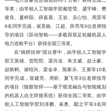
——电力设备智慧感知协同守卫者》获得全国二
等奖；由学校人工智能学部戴莹莹、盛宇峰、樊
俊良、夏梓阳、薛嘉晨、王岩、吴心怡、周昊等
8名同学完成，崔昊杨、江超、薛亮等3位老师指
导的项目《跃动智检——多载荷双足轮腿机器人
电力巡检平台》获得全国三等奖。
在“揭榜挂帅”擂台赛中，由学校人工智能学
部王英雄、贺熙熙、梁兴业、朱文威、赵士豪、
赵炳鹤、谢绍兴、梁金卓、陈家乐、王展等10名
同学完成，冒建亮、周昕、夏飞等3位老师指导
的项目《随眼智焊——基于视觉融合与智能规划
的机器人自主焊接系统》获得全国二等奖。由学
校人工智能学部刘泽鹏、崔奥、鄢之宇等3名同