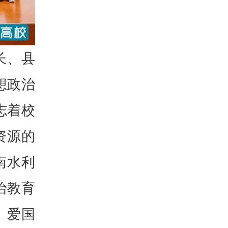
长、县
想政治
志着校
资源的
南水利
治教育
、爱国