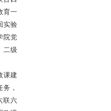
教育一
回实验
学院党
、二级
政课建
任务，
六联六