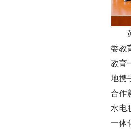
委教
教育
地携
合作
水电
一体