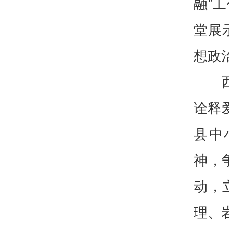
融”
堂展
想政
诠释
县中
神，
动，
理、