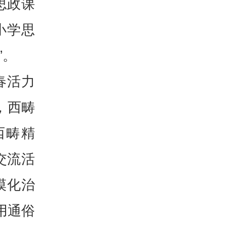
思政课
小学思
”。
春活力
，西畴
西畴精
交流活
漠化治
用通俗