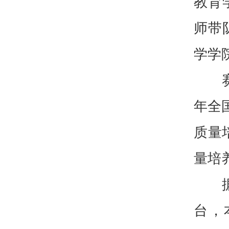
教育
师带
学学
年全
质量
量培
台，