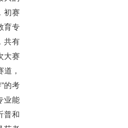
，初赛
教育专
，共有
次大赛
赛道，
”的考
专业能
昕普和