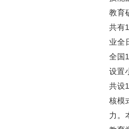
教育
共有
业全
全国
设置
共设
核模
力。