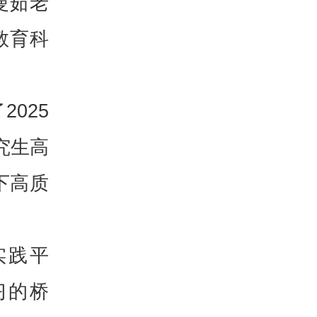
曼茹老
教育科
025
究生高
下高质
。
实践平
习的桥