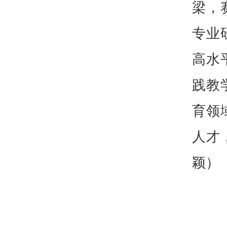
梁，
专业
高水
践教
育领
人才
颖）