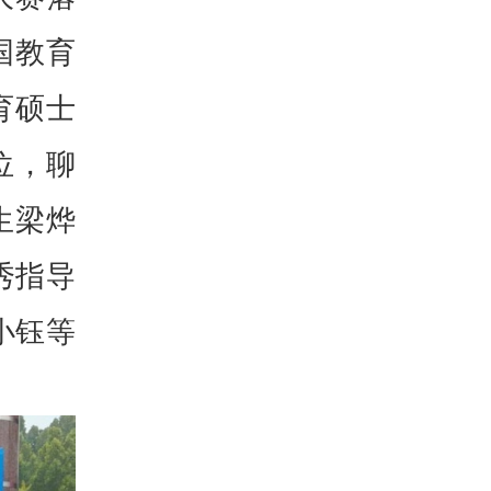
国教育
育硕士
位，聊
生梁烨
秀指导
小钰等