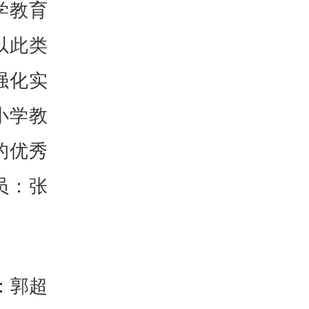
学教育
以此类
强化实
小学教
的优秀
员：张
：郭超