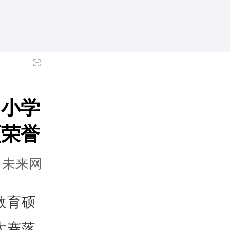
”小学
项荣誉
：未来网
教育硕
大赛落