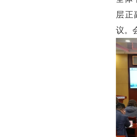
层正
议。