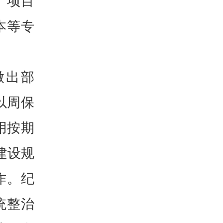
、项目
本等专
做出部
以周保
用按期
建设规
作。纪
统整治