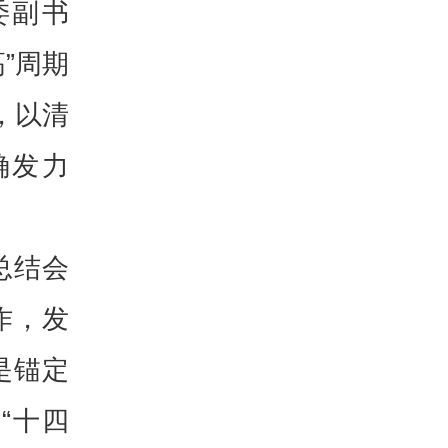
委副书
”周期
，以清
确发力
总结会
作，发
是锚定
“十四