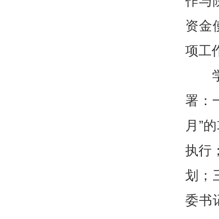
作与
资金
项工
署：
月”
执行
划；
委书