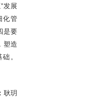
”发展
细化管
四是要
，塑造
基础。
：耿玥