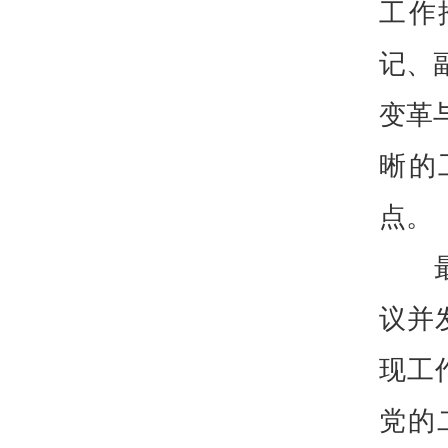
工作
记、
变革
晰的
点。
议并
现工
党的