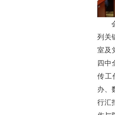
列关
室及
四中
传工
办、
行汇