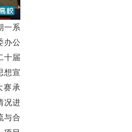
期一系
委办公
二十届
思想宣
大赛承
情况进
流与合