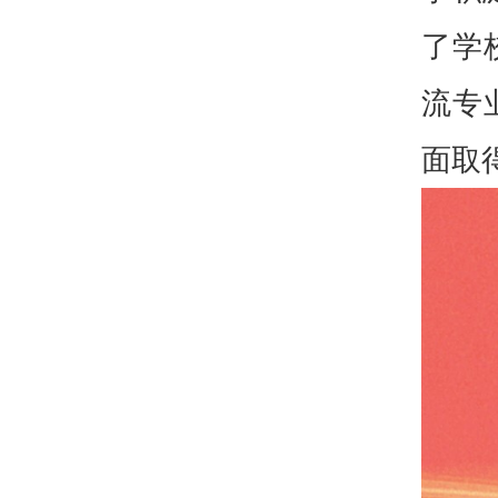
了学
流专
面取