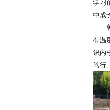
学习
中成
有温
识内
笃行