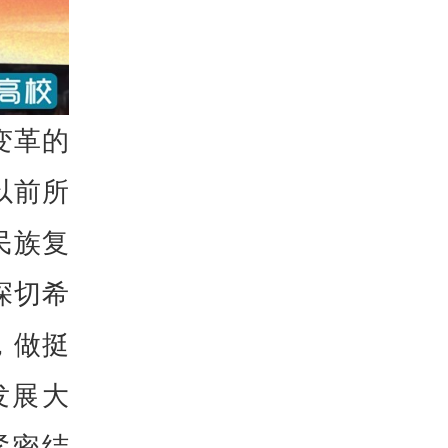
变革的
以前所
民族复
深切希
，做挺
发展大
紧密结