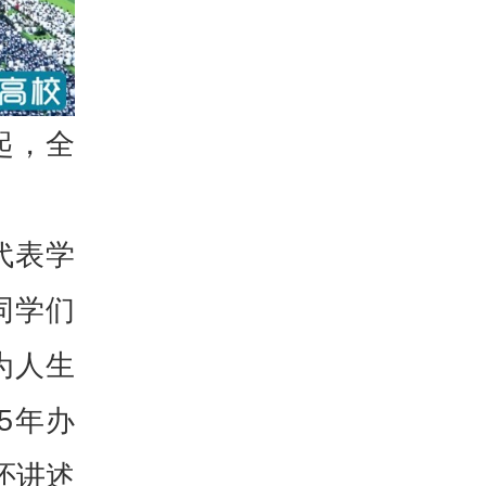
起，全
代表学
同学们
为人生
5年办
还讲述